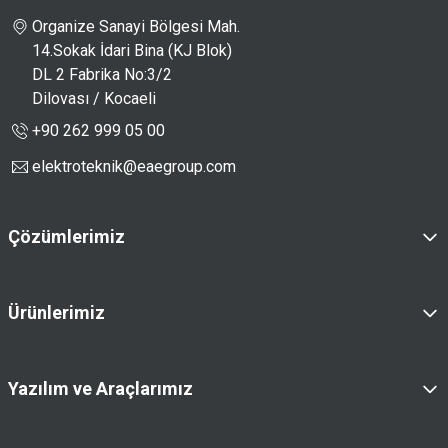
Organize Sanayi Bölgesi Mah.
14.Sokak İdari Bina (KJ Blok)
DL 2 Fabrika No:3/2
Dilovası / Kocaeli
+90 262 999 05 00
elektroteknik@eaegroup.com
Çözümlerimiz
Güç Dağıtım Çözümleri
Çekmeceli Pano Çözümleri
Ürünlerimiz
Yerinde Tespit ve Lisanslama
PanelMaster
Kontrol ve Kumanda Çözümleri
E-Kabin
Yazılım ve Araçlarımız
Paslanmaz Pano Çözümleri
KabinPLUS
KabinPro - Sipariş Yazılımı