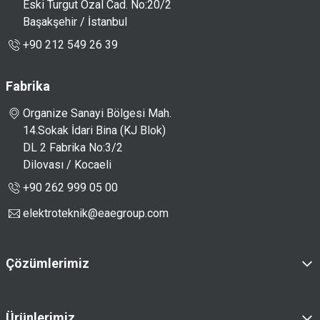
Eski Turgut Özal Cad. No:20/2
Başakşehir / İstanbul
+90 212 549 26 39
Fabrika
Organize Sanayi Bölgesi Mah.
14.Sokak İdari Bina (KJ Blok)
DL 2 Fabrika No:3/2
Dilovası / Kocaeli
+90 262 999 05 00
elektroteknik@eaegroup.com
Çözümlerimiz
Güç Dağıtım Çözümleri
Çekmeceli Pano Çözümleri
Ürünlerimiz